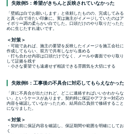
失敗例5：希望がきちんと反映されていなかった
「壁紙は白でお願いします」と依頼したものの、完成してみる
と真っ白で冷たい印象に。実は施主がイメージしていたのはア
イボリー調の柔らかい白でした。口頭だけのやり取りだったた
めに生じたすれ違いです。
＜対策＞
・可能であれば、施主の要望を反映したイメージを施工会社に
作成してもらい、双方で共有しながら進める
・打ち合わせ内容は口頭だけでなく、メールや書面でやり取り
して証拠を残す
・小さな要望でも遠慮せず相談できる雰囲気を大切にする
失敗例6：工事後の不具合に対応してもらえなかった
「床に不具合が出たけれど、どこに連絡すればいいかわからな
い」というケースがあります。契約時に保証やアフター対応の
内容を確認していなかったため、結局自己負担で修繕すること
になりました。
＜対策＞
・契約前に保証内容を確認し、保証期間や範囲を明確にしてお
く