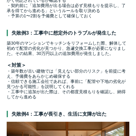
かく明記されているか確認する
・契約前に「追加費用が出る場合は必ず見積もりを提示し、了
承を得てから進める」というルールを取り決める
・予算の1〜2割を予備費として確保しておく
失敗例3：工事中に想定外のトラブルが発生した
築30年のマンションでキッチンをリフォームした際、解体して
初めて配管の劣化が見つかり、急遽交換工事が必要になりまし
た。その結果、30万円以上の追加費用が発生しました。
＜対策＞
・築年数が古い建物では「見えない部分のリスク」を前提に考
え、予備費をあらかじめ確保する
・信頼できる施工会社であれば、事前に「配管や下地の劣化が
見つかる可能性」を説明してくれる
・工事中に追加が出た際は、その都度見積もりを確認し、納得
してから進める
失敗例4：工事が長引き、生活に支障が出た