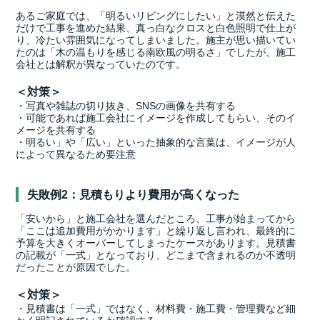
あるご家庭では、「明るいリビングにしたい」と漠然と伝えた
だけで工事を進めた結果、真っ白なクロスと白色照明で仕上が
り、冷たい雰囲気になってしまいました。施主が思い描いてい
たのは「木の温もりを感じる南欧風の明るさ」でしたが、施工
会社とは解釈が異なっていたのです。
＜対策＞
・写真や雑誌の切り抜き、SNSの画像を共有する
・可能であれば施工会社にイメージを作成してもらい、そのイ
メージを共有する
・明るい」や「広い」といった抽象的な言葉は、イメージが人
によって異なるため要注意
失敗例2：見積もりより費用が高くなった
「安いから」と施工会社を選んだところ、工事が始まってから
「ここは追加費用がかかります」と繰り返し言われ、最終的に
予算を大きくオーバーしてしまったケースがあります。見積書
の記載が「一式」となっており、どこまで含まれるのか不透明
だったことが原因でした。
＜対策＞
・見積書は「一式」ではなく、材料費・施工費・管理費など細