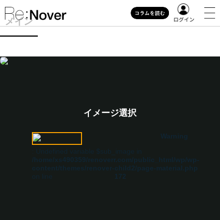
メイン
イメージ選択
Warning
: Undefined variable $sub_image in
/home/xs490359/renoverr.com/public_html/wp/wp-
content/themes/renover-child2/page-material.php
on line
172