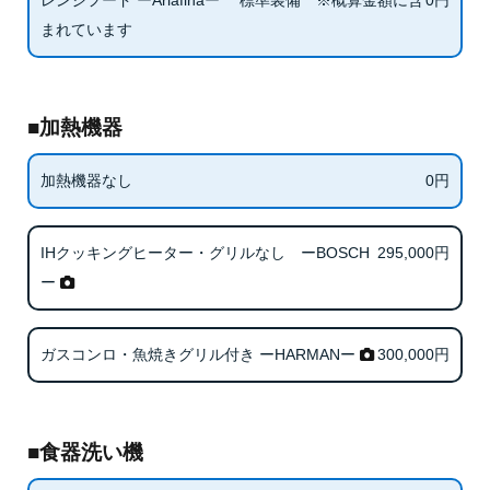
0
円
レンジフード ーAriafinaー 標準装備 ※概算金額に含
まれています
■加熱機器
0
円
加熱機器なし
295,000
円
IHクッキングヒーター・グリルなし ーBOSCH
ー
300,000
円
ガスコンロ・魚焼きグリル付き ーHARMANー
■食器洗い機