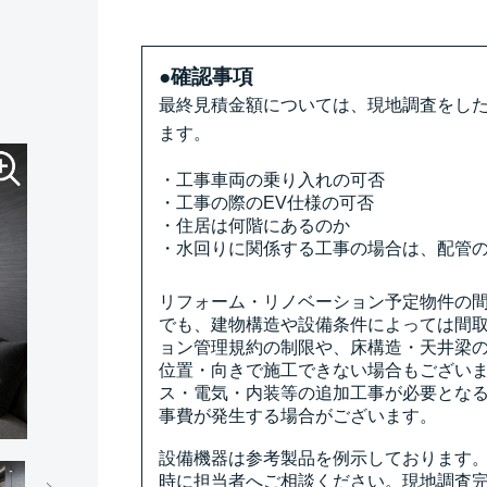
●確認事項
最終見積金額については、現地調査をし
ます。
・工事車両の乗り入れの可否
・工事の際のEV仕様の可否
・住居は何階にあるのか
・水回りに関係する工事の場合は、配管
リフォーム・リノベーション予定物件の
でも、建物構造や設備条件によっては間
ョン管理規約の制限や、床構造・天井梁
位置・向きで施工できない場合もござい
ス・電気・内装等の追加工事が必要とな
事費が発生する場合がございます。
設備機器は参考製品を例示しております
時に担当者へご相談ください。現地調査