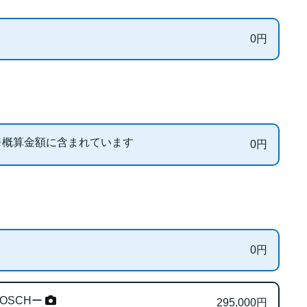
0
円
備 ※概算金額に含まれています
0
円
0
円
OSCHー
295,000
円