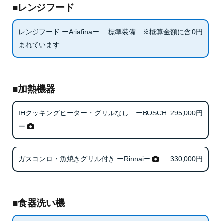
■レンジフード
0
円
レンジフード ーAriafinaー 標準装備 ※概算金額に含
まれています
■加熱機器
295,000
円
IHクッキングヒーター・グリルなし ーBOSCH
ー
330,000
円
ガスコンロ・魚焼きグリル付き ーRinnaiー
■食器洗い機